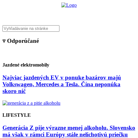
▿ Odporúčané
Jazdené elektromobily
Najviac jazdených EV v ponuke bazárov majú
Volkswagen, Mercedes a Tesla. Čína neponúka
skoro nič
LIFESTYLE
Generácia Z pije výrazne menej alkoholu. Slovensko
má však v rámci Európy stále nelichotivú priečku