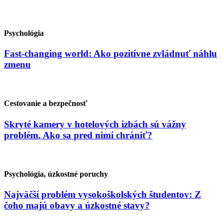
Psychológia
Fast-changing world: Ako pozitívne zvládnuť náhlu
zmenu
Cestovanie a bezpečnosť
Skryté kamery v hotelových izbách sú vážny
problém. Ako sa pred nimi chrániť?
Psychológia, úzkostné poruchy
Najväčší problém vysokoškolských študentov: Z
čoho majú obavy a úzkostné stavy?