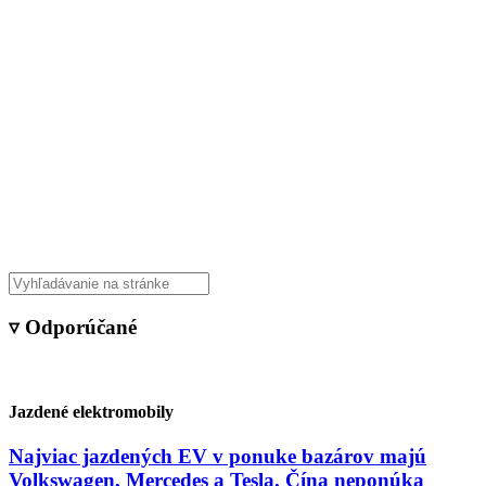
▿ Odporúčané
Jazdené elektromobily
Najviac jazdených EV v ponuke bazárov majú
Volkswagen, Mercedes a Tesla. Čína neponúka