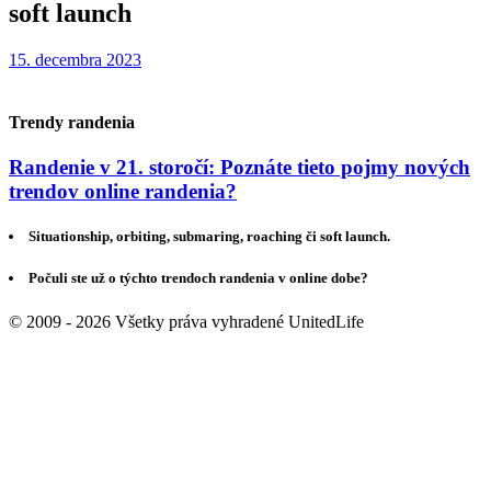
soft launch
15. decembra 2023
Trendy randenia
Randenie v 21. storočí: Poznáte tieto pojmy nových
trendov online randenia?
Situationship, orbiting, submaring, roaching či soft launch.
Počuli ste už o týchto trendoch randenia v online dobe?
© 2009 - 2026 Všetky práva vyhradené UnitedLife