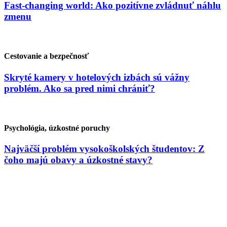
Fast-changing world: Ako pozitívne zvládnuť náhlu
zmenu
Cestovanie a bezpečnosť
Skryté kamery v hotelových izbách sú vážny
problém. Ako sa pred nimi chrániť?
Psychológia, úzkostné poruchy
Najväčší problém vysokoškolských študentov: Z
čoho majú obavy a úzkostné stavy?