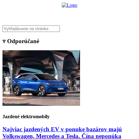
▿ Odporúčané
Jazdené elektromobily
Najviac jazdených EV v ponuke bazárov majú
Volkswagen, Mercedes a Tesla. Čína neponúka