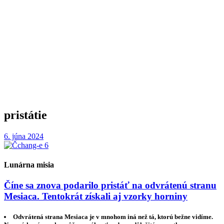
pristátie
6. júna 2024
Lunárna misia
Číne sa znova podarilo pristáť na odvrátenú stranu
Mesiaca. Tentokrát získali aj vzorky horniny
Odvrátená strana Mesiaca je v mnohom iná než tá, ktorú bežne vidíme.