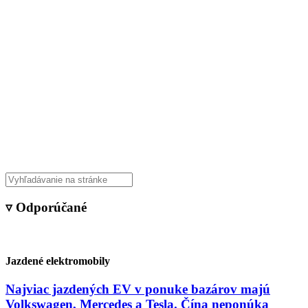
▿ Odporúčané
Jazdené elektromobily
Najviac jazdených EV v ponuke bazárov majú
Volkswagen, Mercedes a Tesla. Čína neponúka