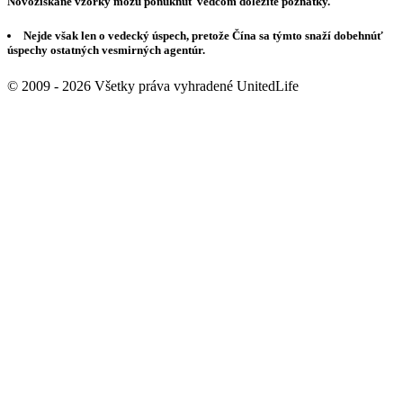
Novozískané vzorky môžu ponúknuť vedcom dôležité poznatky.
Nejde však len o vedecký úspech, pretože Čína sa týmto snaží dobehnúť
úspechy ostatných vesmirných agentúr.
© 2009 - 2026 Všetky práva vyhradené UnitedLife