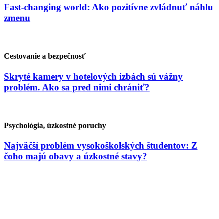
Fast-changing world: Ako pozitívne zvládnuť náhlu
zmenu
Cestovanie a bezpečnosť
Skryté kamery v hotelových izbách sú vážny
problém. Ako sa pred nimi chrániť?
Psychológia, úzkostné poruchy
Najväčší problém vysokoškolských študentov: Z
čoho majú obavy a úzkostné stavy?