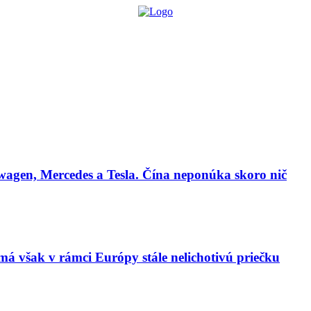
lógie
Biznis & Start-up
Auto & Mobilita
Ľudia
Zdravie
Odporú
agen, Mercedes a Tesla. Čína neponúka skoro nič
má však v rámci Európy stále nelichotivú priečku