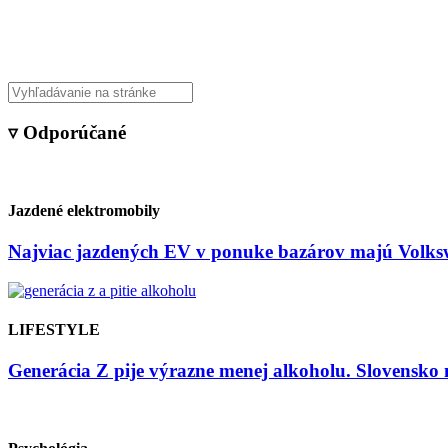
Veda & Techno
▿ Odporúčané
Jazdené elektromobily
Najviac jazdených EV v ponuke bazárov majú Volksw
LIFESTYLE
Generácia Z pije výrazne menej alkoholu. Slovensko 