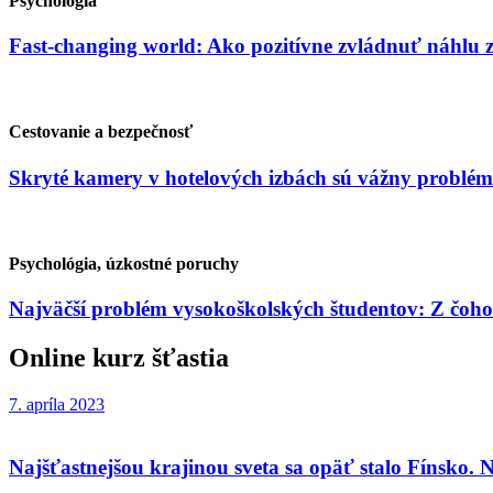
Psychológia
Fast-changing world: Ako pozitívne zvládnuť náhlu
Cestovanie a bezpečnosť
Skryté kamery v hotelových izbách sú vážny problém
Psychológia, úzkostné poruchy
Najväčší problém vysokoškolských študentov: Z čoho
Online kurz šťastia
7. apríla 2023
Najšťastnejšou krajinou sveta sa opäť stalo Fínsko. N