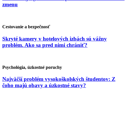
zmenu
Cestovanie a bezpečnosť
Skryté kamery v hotelových izbách sú vážny
problém. Ako sa pred nimi chrániť?
Psychológia, úzkostné poruchy
Najväčší problém vysokoškolských študentov: Z
čoho majú obavy a úzkostné stavy?