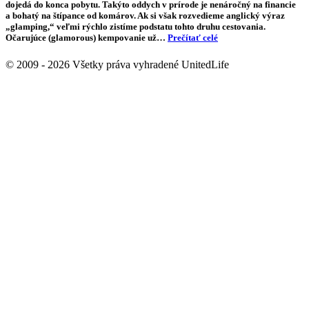
dojedá do konca pobytu. Takýto oddych v prírode je nenáročný na financie
a bohatý na štípance od komárov. Ak si však rozvedieme anglický výraz
„glamping,“ veľmi rýchlo zistíme podstatu tohto druhu cestovania.
Očarujúce (glamorous) kempovanie už…
Prečítať celé
© 2009 - 2026 Všetky práva vyhradené UnitedLife