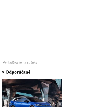
▿ Odporúčané