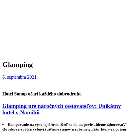
Glamping
6. septembra 2021
Hotel Sonop očarí každého dobrodruha
Glamping pre náročných cestovateľov: Unikátny
hotel v Namíbii
Kempovanie na vysokej úrovni Keď sa doma povie „ideme táborovať,“
človeku sa zväčša vybaví šušťanie stanov a robenie gulášu, ktorý sa potom