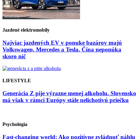
Jazdené elektromobily
Najviac jazdených EV v ponuke bazárov majú
Volkswagen, Mercedes a Tesla. Čína neponúka
skoro nič
LIFESTYLE
Generácia Z pije výrazne menej alkoholu. Slovensko
má však v rámci Európy stále nelichotivú priečku
Psychológia
Fast-changing world: Ako pozitívne zvládnuť náhlu