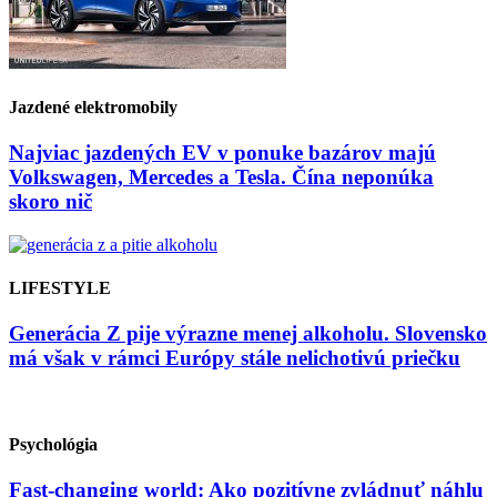
Jazdené elektromobily
Najviac jazdených EV v ponuke bazárov majú
Volkswagen, Mercedes a Tesla. Čína neponúka
skoro nič
LIFESTYLE
Generácia Z pije výrazne menej alkoholu. Slovensko
má však v rámci Európy stále nelichotivú priečku
Psychológia
Fast-changing world: Ako pozitívne zvládnuť náhlu