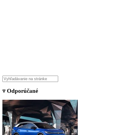
▿ Odporúčané