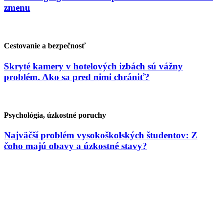
zmenu
Cestovanie a bezpečnosť
Skryté kamery v hotelových izbách sú vážny
problém. Ako sa pred nimi chrániť?
Psychológia, úzkostné poruchy
Najväčší problém vysokoškolských študentov: Z
čoho majú obavy a úzkostné stavy?