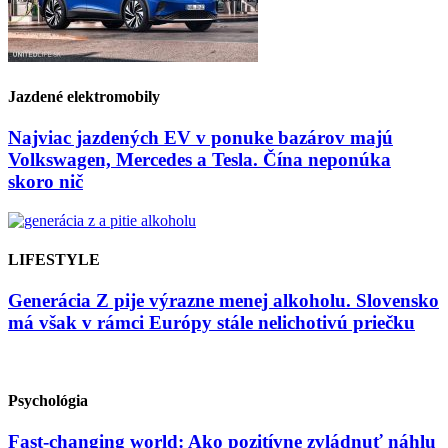
Jazdené elektromobily
Najviac jazdených EV v ponuke bazárov majú
Volkswagen, Mercedes a Tesla. Čína neponúka
skoro nič
LIFESTYLE
Generácia Z pije výrazne menej alkoholu. Slovensko
má však v rámci Európy stále nelichotivú priečku
Psychológia
Fast-changing world: Ako pozitívne zvládnuť náhlu