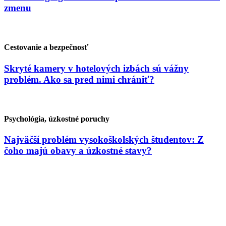
zmenu
Cestovanie a bezpečnosť
Skryté kamery v hotelových izbách sú vážny
problém. Ako sa pred nimi chrániť?
Psychológia, úzkostné poruchy
Najväčší problém vysokoškolských študentov: Z
čoho majú obavy a úzkostné stavy?