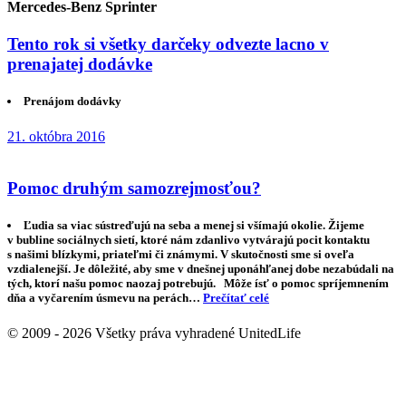
Mercedes-Benz Sprinter
Tento rok si všetky darčeky odvezte lacno v
prenajatej dodávke
Prenájom dodávky
21. októbra 2016
Pomoc druhým samozrejmosťou?
Ľudia sa viac sústreďujú na seba a menej si všímajú okolie. Žijeme
v bubline sociálnych sietí, ktoré nám zdanlivo vytvárajú pocit kontaktu
s našimi blízkymi, priateľmi či známymi. V skutočnosti sme si oveľa
vzdialenejší. Je dôležité, aby sme v dnešnej uponáhľanej dobe nezabúdali na
tých, ktorí našu pomoc naozaj potrebujú. Môže ísť o pomoc spríjemnením
dňa a vyčarením úsmevu na perách…
Prečítať celé
© 2009 - 2026 Všetky práva vyhradené UnitedLife