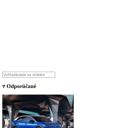
▿ Odporúčané