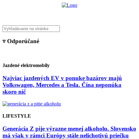
▿ Odporúčané
Jazdené elektromobily
Najviac jazdených EV v ponuke bazárov majú
Volkswagen, Mercedes a Tesla. Čína neponúka
skoro nič
LIFESTYLE
Generácia Z pije výrazne menej alkoholu. Slovensko
má však v rámci Európy stále nelichotivú priečku