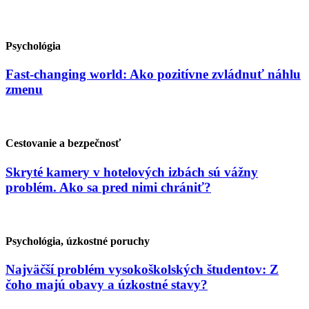
Psychológia
Fast-changing world: Ako pozitívne zvládnuť náhlu
zmenu
Cestovanie a bezpečnosť
Skryté kamery v hotelových izbách sú vážny
problém. Ako sa pred nimi chrániť?
Psychológia, úzkostné poruchy
Najväčší problém vysokoškolských študentov: Z
čoho majú obavy a úzkostné stavy?