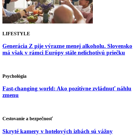
LIFESTYLE
Generácia Z pije výrazne menej alkoholu. Slovensko
má však v rámci Európy stále nelichotivú priečku
Psychológia
Fast-changing world: Ako pozitívne zvládnuť náhlu
zmenu
Cestovanie a bezpečnosť
Skryté kamery v hotelových izbách sú vážny