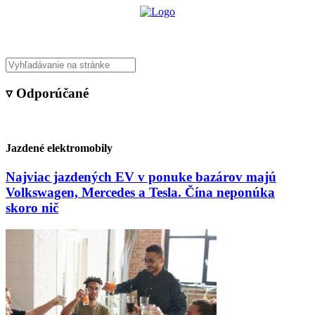
▿ Odporúčané
Jazdené elektromobily
Najviac jazdených EV v ponuke bazárov majú
Volkswagen, Mercedes a Tesla. Čína neponúka
skoro nič