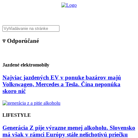
▿ Odporúčané
Jazdené elektromobily
Najviac jazdených EV v ponuke bazárov majú
Volkswagen, Mercedes a Tesla. Čína neponúka
skoro nič
LIFESTYLE
Generácia Z pije výrazne menej alkoholu. Slovensko
má však v rámci Európy stále nelichotivú priečku