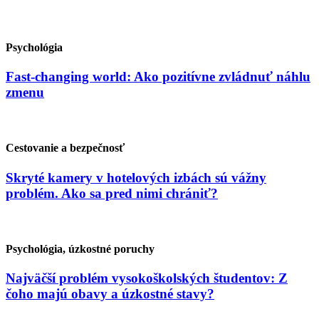
Psychológia
Fast-changing world: Ako pozitívne zvládnuť náhlu
zmenu
Cestovanie a bezpečnosť
Skryté kamery v hotelových izbách sú vážny
problém. Ako sa pred nimi chrániť?
Psychológia, úzkostné poruchy
Najväčší problém vysokoškolských študentov: Z
čoho majú obavy a úzkostné stavy?